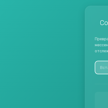
Со
Превр
мессе
отсле