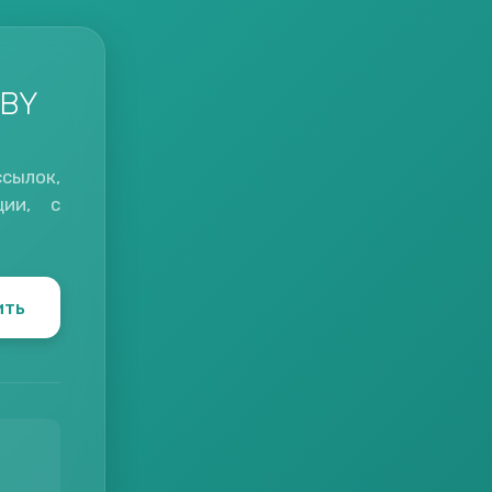
.BY
сылок,
ции, с
ить