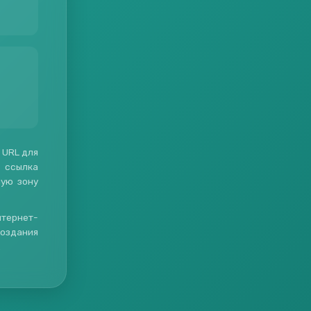
 URL для
 ссылка
ную зону
нтернет-
создания
.