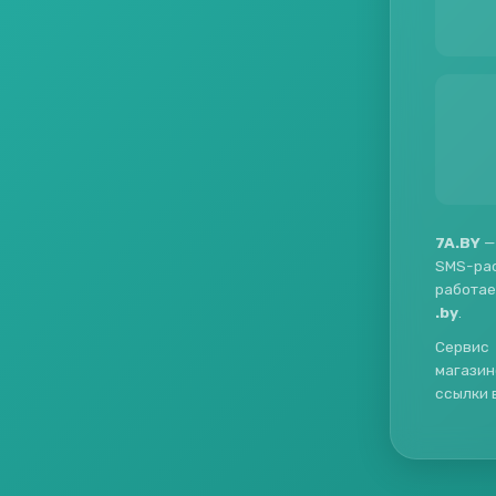
7A.BY
—
SMS-ра
работае
.by
.
Сервис 
магазин
ссылки 